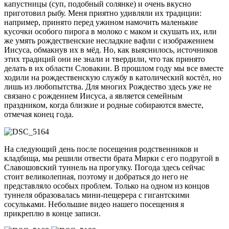
капустницы (суп, подобный солянке) и очень вкусно
приготовил рыбу. Меня приятно удивляли их традиции:
например, принято
перед ужином намочить маленькие
кусочки особого пирога в молоко с маком и скушать их, или
же умять рождественские несладкие вафли с изображением
Иисуса, обмакнув их в мёд. Но, как выяснилось, источников
этих традиций они не знали и твердили, что так принято
делать в их области Словакии. В прошлом году мы все вместе
ходили на рождественскую службу в католический костёл, но
лишь из любопытства. Для многих Рождество здесь уже не
связано с рождением Иисуса, а является семейным
праздником, когда близкие и родные собираются вместе,
отмечая конец года.
На следующий день после посещения родственников и
кладбища, мы решили отвести брата Мирки с его подругой в
Славошовский туннель на прогулку. Погода здесь сейчас
стоит великолепная, поэтому и добраться до него не
представляло особых проблем. Только на одном из концов
туннеля образовалась мини-пещерера с гигантскими
сосульками. Небольшие видео нашего посещения я
прикреплю в конце записи.