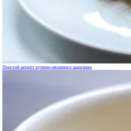
Простой рецепт курино-овощного шашлыка