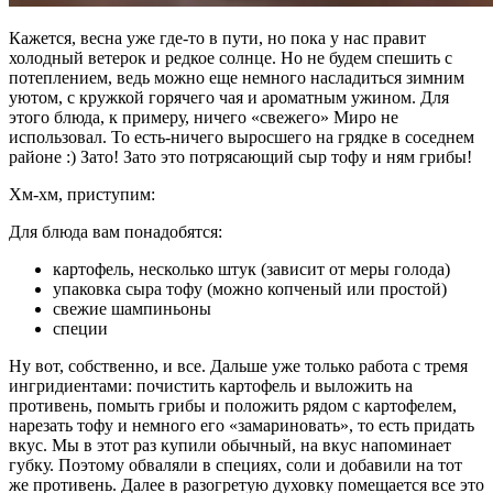
Кажется, весна уже где-то в пути, но пока у нас правит
холодный ветерок и редкое солнце. Но не будем спешить с
потеплением, ведь можно еще немного насладиться зимним
уютом, с кружкой горячего чая и ароматным ужином. Для
этого блюда, к примеру, ничего «свежего» Миро не
использовал. То есть-ничего выросшего на грядке в соседнем
районе :) Зато! Зато это потрясающий сыр тофу и ням грибы!
Хм-хм, приступим:
Для блюда вам понадобятся:
картофель, несколько штук (зависит от меры голода)
упаковка сыра тофу (можно копченый или простой)
свежие шампиньоны
специи
Ну вот, собственно, и все. Дальше уже только работа с тремя
ингридиентами: почистить картофель и выложить на
противень, помыть грибы и положить рядом с картофелем,
нарезать тофу и немного его «замариновать», то есть придать
вкус. Мы в этот раз купили обычный, на вкус напоминает
губку. Поэтому обваляли в специях, соли и добавили на тот
же противень. Далее в разогретую духовку помещается все это