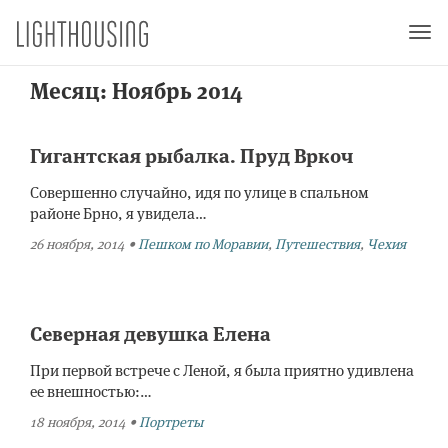
Togg
navi
Месяц:
Ноябрь 2014
Гигантская рыбалка. Пруд Вркоч
Совершенно случайно, идя по улице в спальном
районе Брно, я увидела…
26 ноября, 2014
•
Пешком по Моравии
,
Путешествия
,
Чехия
Северная девушка Елена
При первой встрече с Леной, я была приятно удивлена
ее внешностью:…
18 ноября, 2014
•
Портреты