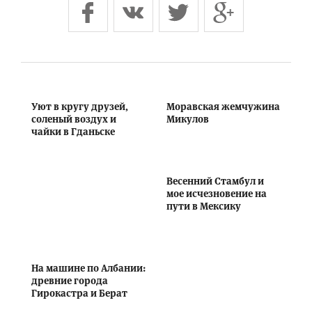
Уют в кругу друзей,
Моравская жемчужина
соленый воздух и
Микулов
чайки в Гданьске
Весенний Стамбул и
мое исчезновение на
пути в Мексику
На машине по Албании:
древние города
Гирокастра и Берат