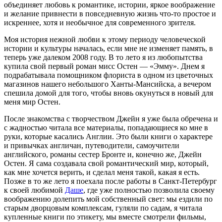
объединяет любовь к романтике, истории, яркое воображение
и желание привнести в повседневную жизнь что-то простое и
искреннее, хотя и необычное для современного зрителя.
Моя история нежной любви к этому периоду человеческой
истории и культуры началась, если мне не изменяет память, в
теперь уже далеком 2008 году. В то лето я из любопытства
купила свой первый роман мисс Остен — «Эмму». Днем я
подрабатывала помощником флориста в одном из цветочных
магазинов нашего небольшого Ханты-Мансийска, а вечером
спешила домой для того, чтобы вновь окунуться в новый для
меня мир Остен.
После знакомства с творчеством Джейн я уже была обречена и
с жадностью читала все материалы, попадающиеся ко мне в
руки, которые касались Англии. Это были книги о характере
и привычках англичан, путеводители, самоучители
английского, романы сестер Бронте и, конечно же, Джейн
Остен. Я сама создавала свой романтический мир, который,
как мне хочется верить, и сделал меня такой, какая я есть.
Позже в то же лето я поехала после работы в Санкт-Петербург
к своей любимой
Даше
, где уже полностью позволила своему
воображению долепить мой собственный свет: мы ездили по
старым дворцовым комплексам, гуляли по садам, я читала
купленные книги по этикету, мы вместе смотрели фильмы,