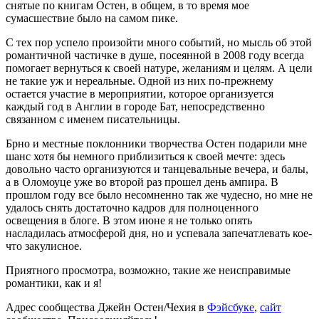
снятые по книгам Остен, в общем, в то время мое
сумасшествие было на самом пике.
С тех пор успело произойти много событий, но мысль об этой
романтичной частичке в душе, посеянной в 2008 году всегда
помогает вернуться к своей натуре, желаниям и целям. А цели
не такие уж и нереальные. Одной из них по-прежнему
остается участие в мероприятии, которое организуется
каждый год в Англии в городе Бат, непосредственно
связанном с именем писательницы.
Брно и местные поклонники творчества Остен подарили мне
шанс хотя бы немного приблизиться к своей мечте: здесь
довольно часто организуются и танцевальные вечера, и балы,
а в Оломоуце уже во второй раз прошел день ампира. В
прошлом году все было несомненно так же чудесно, но мне не
удалось снять достаточно кадров для полноценного
освещения в блоге. В этом июне я не только опять
насладилась атмосферой дня, но и успевала запечатлевать кое-
что закулисное.
Приятного просмотра, возможно, такие же неисправимые
романтики, как и я!
Адрес сообщества Джейн Остен/Чехия в
Фэйсбуке
,
сайт