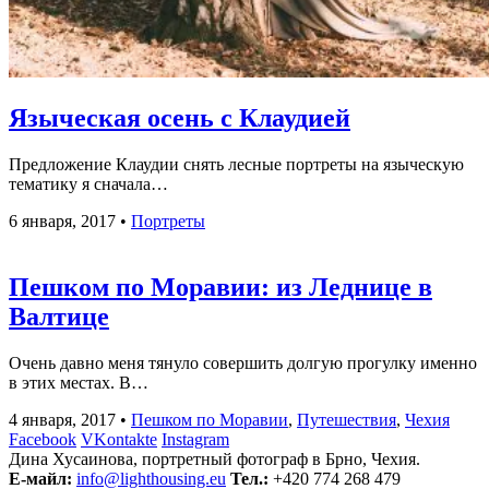
Языческая осень с Клаудией
Предложение Клаудии снять лесные портреты на языческую
тематику я сначала…
6 января, 2017
•
Портреты
Пешком по Моравии: из Леднице в
Валтице
Очень давно меня тянуло совершить долгую прогулку именно
в этих местах. В…
4 января, 2017
•
Пешком по Моравии
,
Путешествия
,
Чехия
Facebook
VKontakte
Instagram
Дина Хусаинова, портретный фотограф в Брно, Чехия.
Е-майл:
info@lighthousing.eu
Тел.:
+420 774 268 479