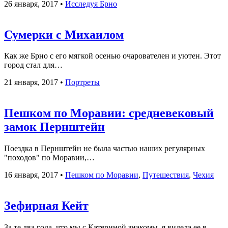
26 января, 2017
•
Исследуя Брно
Сумерки с Михаилом
Как же Брно с его мягкой осенью очарователен и уютен. Этот
город стал для…
21 января, 2017
•
Портреты
Пешком по Моравии: средневековый
замок Пернштейн
Поездка в Пернштейн не была частью наших регулярных
"походов" по Моравии,…
16 января, 2017
•
Пешком по Моравии
,
Путешествия
,
Чехия
Зефирная Кейт
За те два года, что мы с Катериной знакомы, я видела ее в