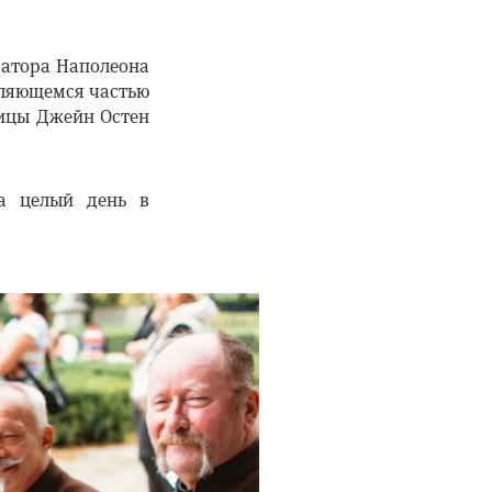
ратора Наполеона
вляющемся частью
ницы Джейн Остен
 целый день в