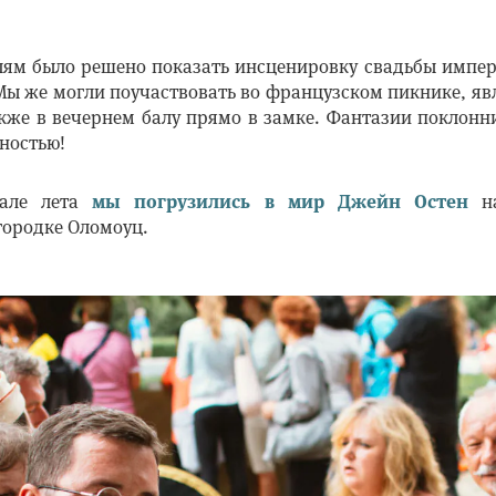
елям было решено показать инсценировку свадьбы импе
Мы же могли поучаствовать во французском пикнике, я
кже в вечернем балу прямо в замке. Фантазии поклон
ностью!
але лета
мы погрузились в мир Джейн Остен
на
городке Оломоуц.