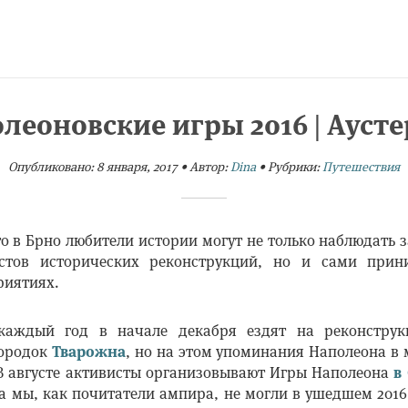
леоновские игры 2016 | Ауст
Опубликовано:
8 января, 2017
•
Автор:
Dina
•
Рубрики:
Путешествия
то в Брно любители истории могут не только наблюдать 
стов исторических реконструкций, но и сами прин
риятиях.
каждый год в начале декабря ездят на реконстру
городок
Тварожна
, но на этом упоминания Наполеона в 
В августе активисты организовывают Игры Наполеона
в
 а мы, как почитатели ампира, не могли в ушедшем 2016