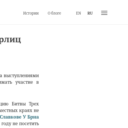
Toggle
Истории
О блоге
EN
RU
navigation
ерлиц
за выступлениями
имать участие в
кцию Битвы Трех
местных краях не
 Славкове У Брна
 году не посетить