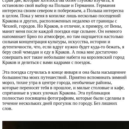
стран две, которые хотелось бы более глубоко изучить, я
остановлю свой выбор на Польше и Германии. Германия
интересна своим севером и побережьем, а Польша интересна
в целом. Пока у меня в копилке лишь несколько посещений
Кракова и других, расположенных недалеко от границы с
Чехией, городов. Но Краков, в отличие, к примеру, от Вены,
манит меня после каждой поездки еще сильнее. Он немного
напоминает Брно по атмосфере, но там ощущается настолько
сильная концентрация культуры, искусства, истории и
аутентичности, что, если вдруг нужно будет куда-то бежать, я
беру свой чемодан и еду в Краков. А пока мне достаточно
совершать вот такие небольшие набеги на королевский город
Краков и делиться с вами кадрами с поездок.
Эта поездка случилась в конце января и она была насыщеннее
большинства моих путешествий. Приятно вспоминать зимний
мороз, тихие утра в центре города, необычные районы,
которые переносят тебя в прошлое, и милые столовые и кафе,
спрятанные в узких улочках Кракова. Эта публикация
полностью посвящена фотографиям, которые были сделаны в
течение нескольких дней прогулок по городу. Без лишних
слов.