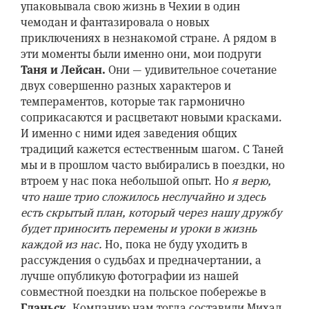
упаковывала свою жизнь в Чехии в один
чемодан и фантазировала о новых
приключениях в незнакомой стране. А рядом в
эти моменты были именно они, мои подруги
Таня и Лейсан.
Они — удивительное сочетание
двух совершенно разных характеров и
темпераментов, которые так гармонично
соприкасаются и расцветают новыми красками.
И именно с ними идея заведения общих
традиций кажется естественным шагом. С Таней
мы и в прошлом часто выбирались в поездки, но
втроем у нас пока небольшой опыт. Но
я верю,
что наше трио сложилось неслучайно и здесь
есть скрытый план, который через нашу дружбу
будет приносить перемены и уроки в жизнь
каждой из нас.
Но, пока не буду уходить в
рассуждения о судьбах и предначертании, а
лучше опубликую фотографии из нашей
совместной поездки на польское побережье в
Гданьск.
Компанию нам тогда составили Михал